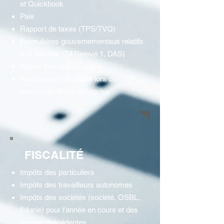
et Quickbook
Paie
Rapport de taxes (TPS/TVQ)
Formulaires gouvernementaux relatifs
aux salaires (T4/Relevé 1, DAS)
Autres formulaires requis
Assistance comptable lors du
démarrage d'une entreprise
FISCALITÉ
Impôts des particuliers
Impôts des travailleurs autonomes
Impôts des sociétés (société, OSBL,
fiducie) pour l'année en cours et des
années précédentes