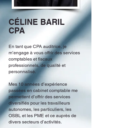
CÉLINE BARIL
CPA
En tant que CPA auditrice,
je
m’engage à vous offrir des services
comptables et fiscaux
professionnels, de qualité et
personnalisé.
Mes 10 années d’expérience
passées en cabinet comptable me
permettent d’offrir des services
diversifiés pour les travailleurs
autonomes, les particuliers, les
OSBL et les PME et ce auprès de
divers secteurs d’activités.