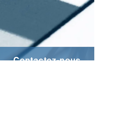
Contactez-nous
13040 rue Louis-Joseph Papineau
Mirabel QC J7J 2H5
Tél.:
450 939-2276
Télec.:
450 939-2276
Mobile:
514 503-7296
celine@celinebarilcpa.co